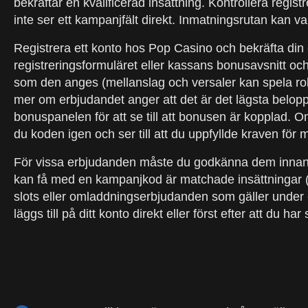
bekräftar en kvalificerad insättning. Kontrollera reg
inte ser ett kampanjfält direkt. Inmatningsrutan kan v
Registrera ett konto hos Pop Casino och bekräfta din 
registreringsformuläret eller kassans bonusavsnitt och 
som den anges (mellanslag och versaler kan spela roll).
mer om erbjudandet anger att det är det lägsta belop
bonuspanelen för att se till att bonusen är kopplad. O
du koden igen och ser till att du uppfyllde kraven för 
För vissa erbjudanden måste du godkänna dem innan 
kan få med en kampanjkod är matchade insättningar (s
slots eller omladdningserbjudanden som gäller under
läggs till på ditt konto direkt eller först efter att du har