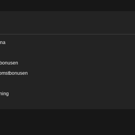
ena
tbonusen
komstbonusen
ning
på Pop Casino