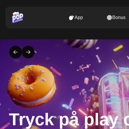
App
Bonus
Tryck på play 