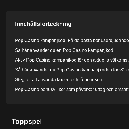
Innehållsförteckning
Pop Casino kampanjkod: Få de bästa bonuserbjudand
Så här använder du en Pop Casino kampanjkod
Aktiv Pop Casino kampanjkod för den aktuella välkoms
Så här använder du Pop Casino kampanjkoden för väl
Steg för att använda koden och få bonusen
Pop Casino bonusvillkor som påverkar uttag och omsätt
Minsta insättningar och godkända insättningsmetoder 
Vanliga verifieringskrav
Bonusens villkor och regler för maximalt uttag
Toppspel