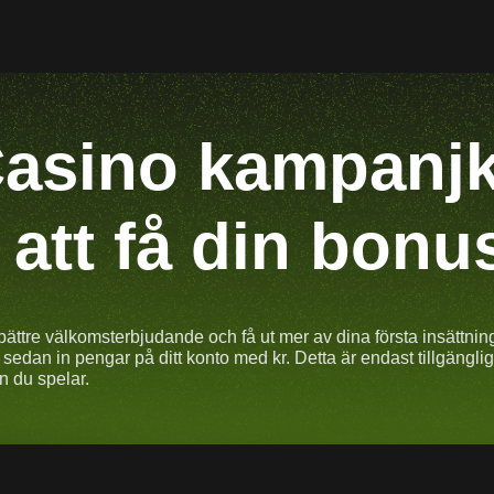
asino kampanjk
r att få din bonu
ättre välkomsterbjudande och få ut mer av dina första insättning
sedan in pengar på ditt konto med kr. Detta är endast tillgänglig
an du spelar.