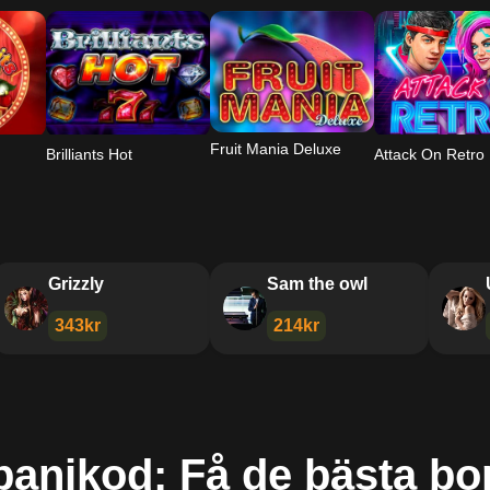
Fruit Mania Deluxe
Brilliants Hot
Attack On Retro
Grizzly
Sam the owl
343kr
214kr
anjkod: Få de bästa b