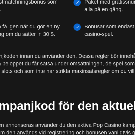
omstmatchningsbonus som
Paket med gratissnur
.
alla på en gång.
få igen när du gör en ny
Bonusar som endast är
ng om du sätter in 30 $.
casino-spel.
jkoden innan du använder den. Dessa regler bör innehålla
beloppet du får satsa under omsättningen, de spel som r
slots och som inte har strikta maxinsatsregler om du vill 
ampanjkod för den aktue
en annonseras använder du den aktiva Pop Casino kampa
m den används vid registrering och bonusen vanligtvis ges